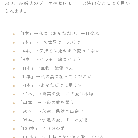
おり、結婚式のブーケやセレモニーの演出などによく用い
られます。
「1本」→私にはあなただけ、一目惚れ
「2本」→この世界は二人だけ
「4本」→気持ちは死ぬまで変わらない
「9本」→いつも一緒にいよう
「11本」→宝物、最愛の人
「12本」→私の妻になってください
「21本」→あなただけに尽くす
「40本」→真実の愛、この愛は本物
「44本」→不変の愛を誓う
「50本」→永遠、偶然の出会い
「99本」→永遠の愛、ずっと好き
「100本」→100%の愛
「101本」→これ以上ないほど愛している