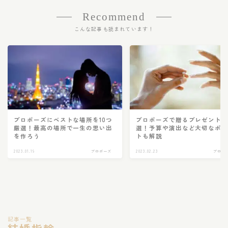
Recommend
こんな記事も読まれています！
プロポーズにベストな場所を10つ
プロポーズで贈るプレゼント7
厳選！最高の場所で一生の思い出
選！予算や演出など大切なポ
を作ろう
トも解説
2023.01.19
プロポーズ
2023.02.23
プロポ
記事一覧