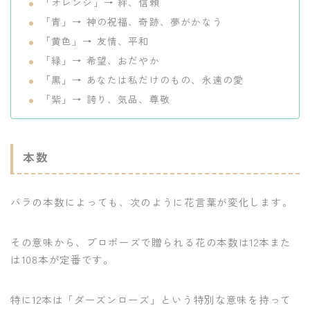
「オレンジ」→ 絆、信頼
「青」→ 神の祝福、奇跡、夢がかなう
「黄色」→ 友情、平和
「緑」→ 希望、おだやか
「黒」→ あなたは私だけのもの、永遠の愛
「紫」→ 誇り、気品、尊敬
本数
バラの本数によっても、次のように花言葉が変化します。
その意味から、プロポーズで贈られる花の本数は12本また
は108本が定番です。
特に12本は「ダーズンローズ」という特別な意味を持って