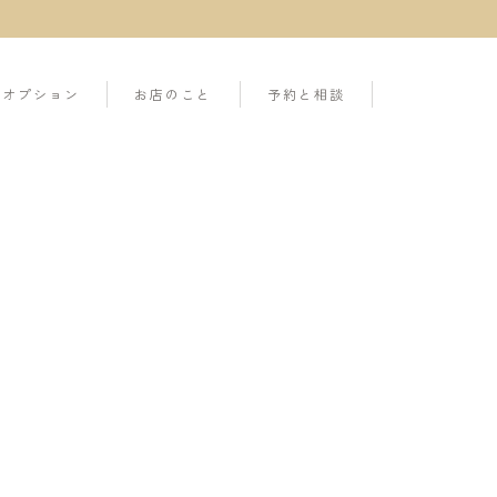
オプション
お店のこと
予約と相談
オプション
店舗情報
今すぐ体験予約する
お直し修理
よくある質問
LINEで店主に聞く
撮影プラン
スタッフ紹介
ーズ