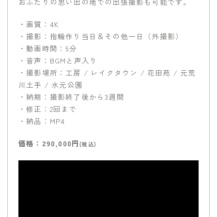
おふたりの思い出の地での出張撮影も可能です。
・画質：4K
・撮影：指輪作り当日＆その他一日（外撮影）
・動画時間：5分
・音声：BGMと声入り
・撮影場所：工房 / レイクタウン / 花田苑 / 元荒
川土手 / 水元公園
・納期：撮影終了後から3週間
・修正：2回まで
・納品：MP4
価格：290,000円
(税込)