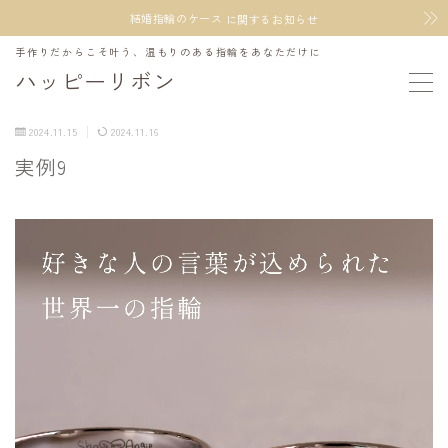
結婚指輪のケース
に関するお知らせ
手作りだからこそ叶う、温もりのある指輪をあなただけに
MENU
ハッピーリボン
2024.11.15
2024.11.16
ホーム
実例9
手作り指輪コース
オプション&サービス
お店のこと
今すぐ体験予約する
LINEで店主に聞く