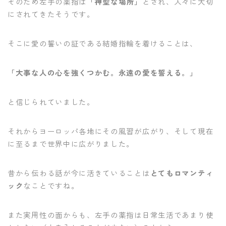
そのため左手の薬指は
「神聖な場所」
とされ、人々に大切
にされてきたそうです。
そこに愛の誓いの証である結婚指輪を着けることは、
「大事な人の心を強くつかむ。永遠の愛を誓える。」
と信じられていました。
それからヨーロッパ各地にその風習が広がり、そして現在
に至るまで世界中に広がりました。
昔から伝わる話が今に活きていることは
とてもロマンティ
ック
なことですね。
また実用性の面からも、左手の薬指は日常生活であまり使