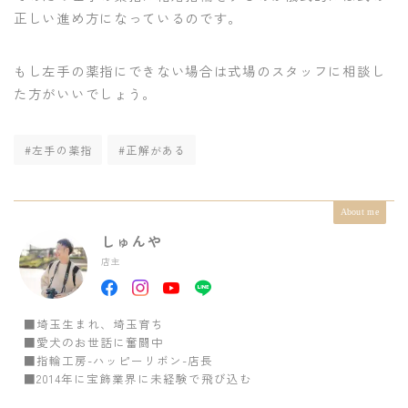
正しい進め方になっているのです。
もし左手の薬指にできない場合は式場のスタッフに相談し
た方がいいでしょう。
#左手の薬指
#正解がある
About me
しゅんや
店主
■埼玉生まれ、埼玉育ち
■愛犬のお世話に奮闘中
■指輪工房-ハッピーリボン-店長
■2014年に宝飾業界に未経験で飛び込む